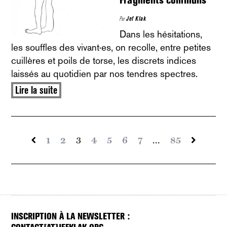
Fragments communs
Par
Jef Klak
Dans les hésitations,
les souffles des vivant·es, on recolle, entre petites
cuillères et poils de torse, les discrets indices
laissés au quotidien par nos tendres spectres.
Lire la suite
1
2
3
4
5
6
7
...
85
INSCRIPTION À LA NEWSLETTER :