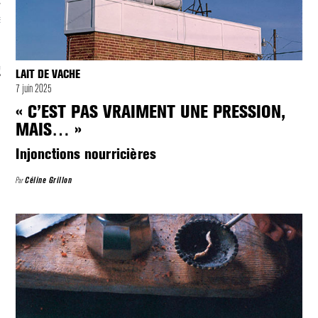
S VAGUES
ie politique et critique de la technologie
LAIT DE VACHE
7 juin 2025
« C’EST PAS VRAIMENT UNE PRESSION,
MAIS… »
Injonctions nourricières
Par
Céline Grillon