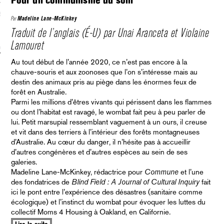
Pour un communisme du soin
S VAGUES
Par
Madeline Lane-McKinkey
Traduit de l’anglais (É-U) par Unai Aranceta et Violaine
Lamouret
ie politique et critique de la technologie
Au tout début de l’année 2020, ce n’est pas encore à la
chauve-souris et aux zoonoses que l’on s’intéresse mais au
destin des animaux pris au piège dans les énormes feux de
forêt en Australie.
Parmi les millions d’êtres vivants qui périssent dans les flammes
ou dont l’habitat est ravagé, le wombat fait peu à peu parler de
lui. Petit marsupial ressemblant vaguement à un ours, il creuse
et vit dans des terriers à l’intérieur des forêts montagneuses
d’Australie. Au cœur du danger, il n’hésite pas à accueillir
d’autres congénères et d’autres espèces au sein de ses
galeries.
Madeline Lane-McKinkey, rédactrice pour
Commune
et l’une
des fondatrices de
Blind Field
: A Journal of Cultural Inquiry
fait
ici le pont entre l’expérience des désastres (sanitaire comme
écologique) et l’instinct du wombat pour évoquer les luttes du
collectif Moms 4 Housing à Oakland, en Californie.