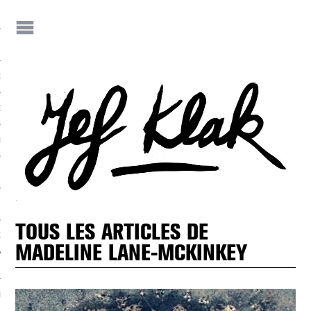
IF
JEF KLAK ?
E-S DE JEF
NEZ JEF KLAK !
 JEF KLAK
TOUS LES ARTICLES DE
DER LA REVUE
MADELINE LANE-MCKINKEY
NIALITÉS