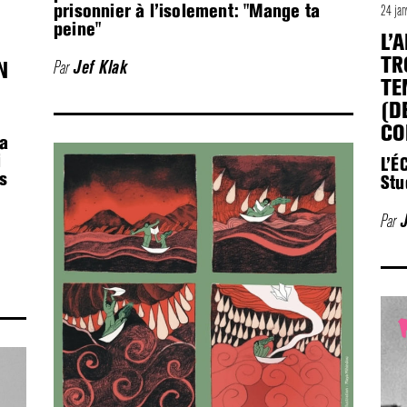
prisonnier à l’isolement: "Mange ta
24 ja
peine"
L’
TR
Par
Jef Klak
N
TE
(D
CO
la
i
L’É
ns
Stu
Par