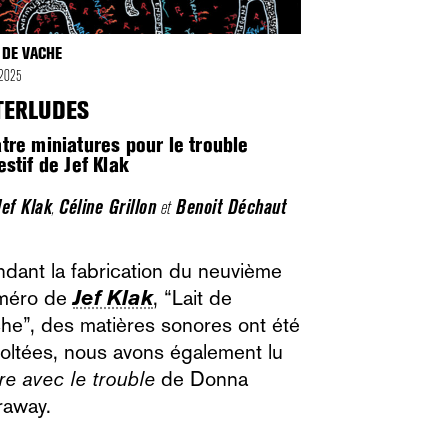
T DE VACHE
n 2025
TERLUDES
tre miniatures pour le trouble
estif de Jef Klak
Jef Klak
,
Céline Grillon
et
Benoit Déchaut
dant la fabrication du neuvième
méro de
Jef Klak
, “Lait de
he”, des matières sonores ont été
oltées, nous avons également lu
re avec le trouble
de Donna
raway.