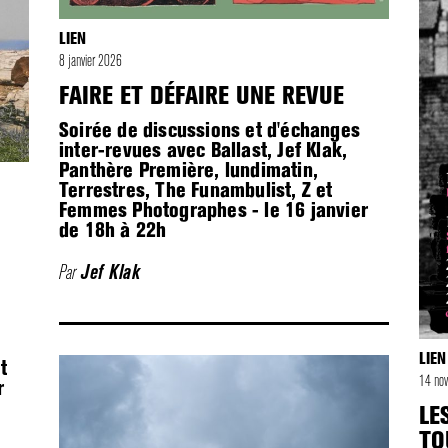
LIEN
8 janvier 2026
FAIRE ET DÉFAIRE UNE REVUE
Soirée de discussions et d'échanges
inter-revues avec Ballast, Jef Klak,
Panthère Première, lundimatin,
Terrestres, The Funambulist, Z et
Femmes Photographes - le 16 janvier
de 18h à 22h
Par
Jef Klak
LIEN
t
14 n
r
LE
TO