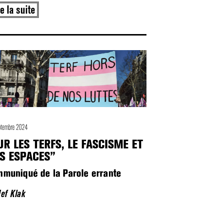
re la suite
eptembre 2024
UR LES TERFS, LE FASCISME ET
S ESPACES”
muniqué de la Parole errante
Jef Klak