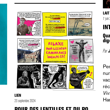
LAI
7 jui
IN
Qua
dig
Par
Pen
nu
vac
réc
Viv
LIEN
Ha
23 septembre 2024
POUR DES LENTILLES ET DU PQ