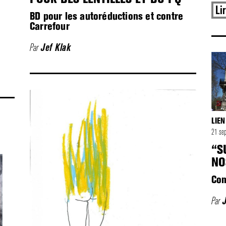
Li
BD pour les autoréductions et contre
Carrefour
Par
Jef Klak
LIEN
21 s
“S
NO
Com
Par