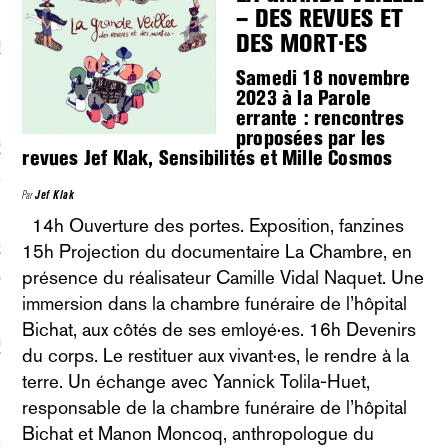
– DES REVUES ET
DES MORT·ES
écolonialismes
Samedi 18 novembre
 DE BASE
2023 à la Parole
errante : rencontres
proposées par les
laire et politique
revues Jef Klak, Sensibilités et Mille Cosmos
E CONTINU
Par
Jef Klak
14h Ouverture des portes. Exposition, fanzines
, guerres et prisons
15h Projection du documentaire La Chambre, en
présence du réalisateur Camille Vidal Naquet. Une
RAGE
immersion dans la chambre funéraire de l’hôpital
Bichat, aux côtés de ses emloyé·es. 16h Devenirs
uttes LGBTQI
du corps. Le restituer aux vivant·es, le rendre à la
 AU SOLEIL
terre. Un échange avec Yannick Tolila-Huet,
responsable de la chambre funéraire de l’hôpital
Bichat et Manon Moncoq, anthropologue du
 et luttes sociales