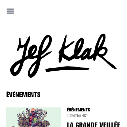
IF
JEF KLAK ?
E-S DE JEF
NEZ JEF KLAK !
 JEF KLAK
ÉVÉNEMENTS
DER LA REVUE
ÉVÉNEMENTS
3 novembre 2023
NIALITÉS
LA GRANDE VEILLÉE