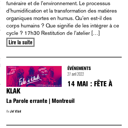
funéraire et de l’environnement. Le processus
S VAGUES
d’humidification et la transformation des matières
organiques mortes en humus. Qu’en est-il des
corps humains ? Que signifie de les intégrer à ce
ie politique et critique de la technologie
cycle ? 17h30 Restitution de l’atelier […]
Lire la suite
TION À LA NEWSLETTER :
T[AT]JEFKLAK.ORG
ÉVÉNEMENTS
27 avril 2022
14 MAI : FÊTE À
KLAK
La Parole errante | Montreuil
Par
Jef Klak