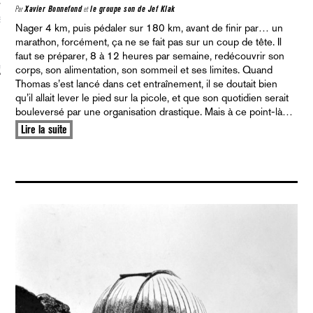
Par
Xavier Bonnefond
et
le groupe son de Jef Klak
S VAGUES
Nager 4 km, puis pédaler sur 180 km, avant de finir par… un
marathon, forcément, ça ne se fait pas sur un coup de tête. Il
faut se préparer, 8 à 12 heures par semaine, redécouvrir son
ie politique et critique de la technologie
corps, son alimentation, son sommeil et ses limites. Quand
Thomas s’est lancé dans cet entraînement, il se doutait bien
qu’il allait lever le pied sur la picole, et que son quotidien serait
bouleversé par une organisation drastique. Mais à ce point-là…
Lire la suite