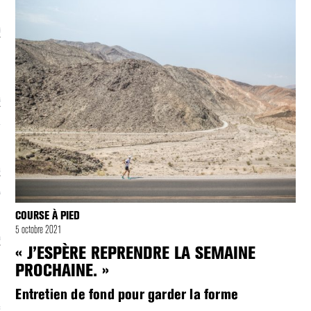
écolonialismes
 DE BASE
laire et politique
E CONTINU
, guerres et prisons
RAGE
COURSE À PIED
5 octobre 2021
uttes LGBTQI
« J’ESPÈRE REPRENDRE LA SEMAINE
 AU SOLEIL
PROCHAINE. »
Entretien de fond pour garder la forme
 et luttes sociales