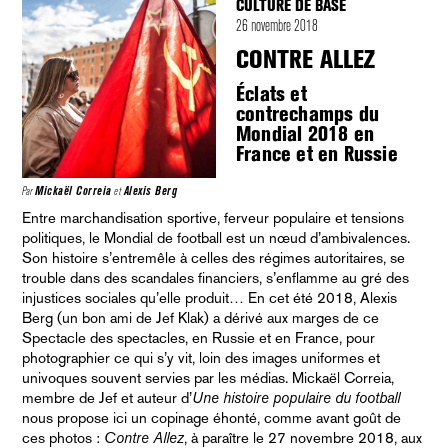
CULTURE DE BASE
26 novembre 2018
CONTRE ALLEZ
Éclats et
contrechamps du
Mondial 2018 en
France et en Russie
Par
Mickaël Correia
et
Alexis Berg
Entre marchandisation sportive, ferveur populaire et tensions
politiques, le Mondial de football est un nœud d’ambivalences.
Son histoire s’entremêle à celles des régimes autoritaires, se
trouble dans des scandales financiers, s’enflamme au gré des
injustices sociales qu’elle produit… En cet été 2018, Alexis
Berg (un bon ami de Jef Klak) a dérivé aux marges de ce
Spectacle des spectacles, en Russie et en France, pour
photographier ce qui s’y vit, loin des images uniformes et
univoques souvent servies par les médias. Mickaël Correia,
membre de Jef et auteur d’
Une histoire populaire du football
nous propose ici un copinage éhonté, comme avant goût de
ces photos :
Contre Allez
, à paraître le 27 novembre 2018, aux