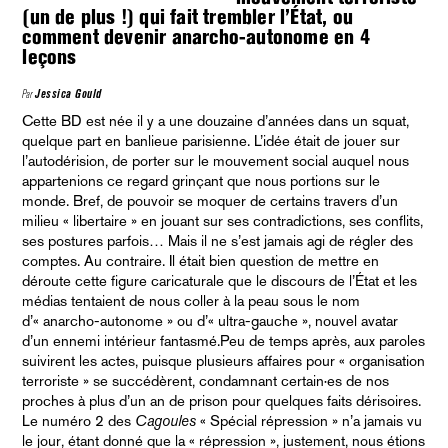
(un de plus !) qui fait trembler l’État, ou
comment devenir anarcho-autonome en 4
leçons
Par
Jessica Gould
Cette BD est née il y a une douzaine d’années dans un squat,
quelque part en banlieue parisienne. L’idée était de jouer sur
l’autodérision, de porter sur le mouvement social auquel nous
appartenions ce regard grinçant que nous portions sur le
monde. Bref, de pouvoir se moquer de certains travers d’un
milieu « libertaire » en jouant sur ses contradictions, ses conflits,
ses postures parfois… Mais il ne s’est jamais agi de régler des
comptes. Au contraire. Il était bien question de mettre en
déroute cette figure caricaturale que le discours de l’État et les
médias tentaient de nous coller à la peau sous le nom
d’« anarcho-autonome » ou d’« ultra-gauche », nouvel avatar
d’un ennemi intérieur fantasmé.Peu de temps après, aux paroles
suivirent les actes, puisque plusieurs affaires pour « organisation
terroriste » se succédèrent, condamnant certain·es de nos
proches à plus d’un an de prison pour quelques faits dérisoires.
Le numéro 2 des
Cagoules
« Spécial répression » n’a jamais vu
le jour, étant donné que la « répression », justement, nous étions