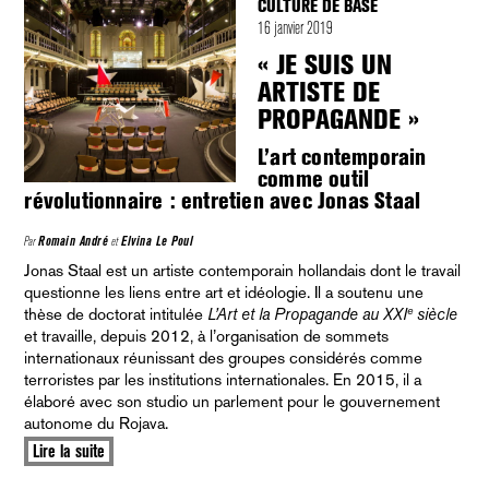
CULTURE DE BASE
16 janvier 2019
« JE SUIS UN
ARTISTE DE
PROPAGANDE »
L’art contemporain
comme outil
révolutionnaire : entretien avec Jonas Staal
Par
Romain André
et
Elvina Le Poul
Jonas Staal est un artiste contemporain hollandais dont le travail
questionne les liens entre art et idéologie. Il a soutenu une
e
thèse de doctorat intitulée
L’Art et la Propagande au XXI
siècle
et travaille, depuis 2012, à l’organisation de sommets
internationaux réunissant des groupes considérés comme
terroristes par les institutions internationales. En 2015, il a
élaboré avec son studio un parlement pour le gouvernement
autonome du Rojava.
Lire la suite