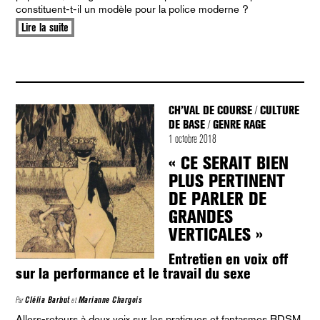
constituent-t-il un modèle pour la police moderne ?
Lire la suite
CH’VAL DE COURSE
CULTURE
/
DE BASE
GENRE RAGE
/
1 octobre 2018
« CE SERAIT BIEN
PLUS PERTINENT
DE PARLER DE
GRANDES
VERTICALES »
Entretien en voix off
sur la performance et le travail du sexe
Par
Clélia Barbut
et
Marianne Chargois
Allers-retours à deux voix sur les pratiques et fantasmes BDSM,