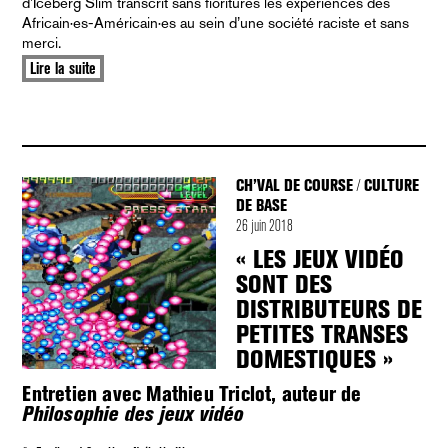
d’Iceberg Slim transcrit sans fioritures les expériences des
Africain·es-Américain·es au sein d’une société raciste et sans
merci.
Lire la suite
CH’VAL DE COURSE
CULTURE
/
DE BASE
26 juin 2018
« LES JEUX VIDÉO
SONT DES
DISTRIBUTEURS DE
PETITES TRANSES
DOMESTIQUES »
Entretien avec Mathieu Triclot, auteur de
Philosophie des jeux vidéo