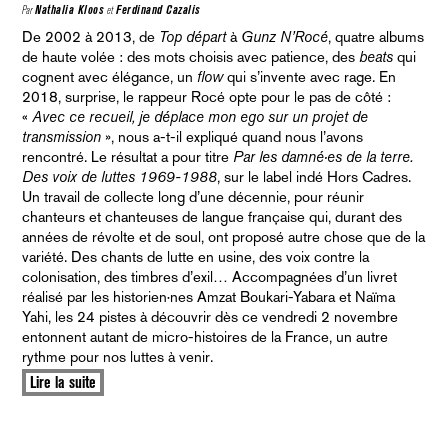
Par
Nathalia Kloos
et
Ferdinand Cazalis
De 2002 à 2013, de
Top départ
à
Gunz N’Rocé
, quatre albums
de haute volée : des mots choisis avec patience, des
beats
qui
cognent avec élégance, un
flow
qui s’invente avec rage. En
2018, surprise, le rappeur Rocé opte pour le pas de côté :
«
Avec ce recueil, je déplace mon ego sur un projet de
transmission
», nous a-t-il expliqué quand nous l’avons
rencontré. Le résultat a pour titre
Par les damné·es de la terre.
Des voix de luttes 1969-1988
, sur le label indé Hors Cadres.
Un travail de collecte long d’une décennie, pour réunir
chanteurs et chanteuses de langue française qui, durant des
années de révolte et de soul, ont proposé autre chose que de la
variété. Des chants de lutte en usine, des voix contre la
colonisation, des timbres d’exil… Accompagnées d’un livret
réalisé par les historien·nes Amzat Boukari-Yabara et Naïma
Yahi, les 24 pistes à découvrir dès ce vendredi 2 novembre
entonnent autant de micro-histoires de la France, un autre
rythme pour nos luttes à venir.
Lire la suite