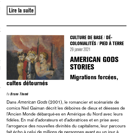
S VAGUES
Lire la suite
ie politique et critique de la technologie
CULTURE DE BASE
DÉ-
/
COLONIALITÉS
PIED À TERRE
/
29 janvier 2021
AMERICAN GODS
TION À LA NEWSLETTER :
STORIES
T[AT]JEFKLAK.ORG
Migrations forcées,
cultes détournés
Par
Bruno Thomé
Dans
American Gods
(2001), le romancier et scénariste de
comics Neil Gaiman décrit les déboires de dieux et déesses de
l’Ancien Monde débarqué·es en Amérique du Nord avec leurs
fidèles. En mal d’adorateurs et d’adoratrices et en prise avec
l’arrogance des nouvelles divinités du capitalisme, leur parcours
fait écho à celui de millions de personnes ayant eu un jour à