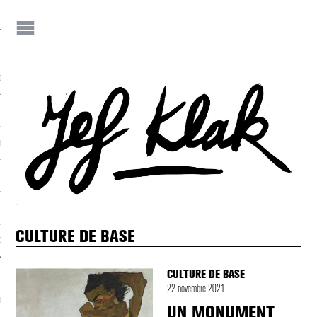
IF
JEF KLAK ?
E-S DE JEF
NEZ JEF KLAK !
 JEF KLAK
CULTURE DE BASE
DER LA REVUE
CULTURE DE BASE
22 novembre 2021
NIALITÉS
UN MONUMENT