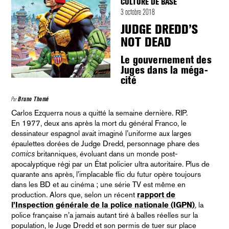
CULTURE DE BASE
3 octobre 2018
JUDGE DREDD’S
NOT DEAD
Le gouvernement des
Juges dans la méga-
cité
Par
Bruno Thomé
Carlos Ezquerra nous a quitté la semaine dernière. RIP.
En 1977, deux ans après la mort du général Franco, le
dessinateur espagnol avait imaginé l’uniforme aux larges
épaulettes dorées de Judge Dredd, personnage phare des
comics
britanniques, évoluant dans un monde post-
apocalyptique régi par un État policier ultra autoritaire. Plus de
quarante ans après, l’implacable flic du futur opère toujours
dans les BD et au cinéma ; une série TV est même en
production. Alors que, selon un récent
rapport de
l’Inspection générale de la police nationale (IGPN)
, la
police française n’a jamais autant tiré à balles réelles sur la
population, le Juge Dredd et son permis de tuer sur place