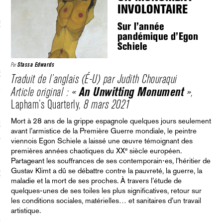
INVOLONTAIRE
écolonialismes
Sur l’année
pandémique d’Egon
 DE BASE
Schiele
Par
Stassa Edwards
laire et politique
Traduit de l’anglais (É-U) par Judith Chouraqui
E CONTINU
An Unwitting Monument
Article original : «
»,
Lapham’s Quarterly
, 8 mars 2021
Mort à 28 ans de la grippe espagnole quelques jours seulement
, guerres et prisons
avant l’armistice de la Première Guerre mondiale, le peintre
RAGE
viennois Egon Schiele a laissé une œuvre témoignant des
e
premières années chaotiques du XX
siècle européen.
Partageant les souffrances de ses contemporain⋅es, l’héritier de
Gustav Klimt a dû se débattre contre la pauvreté, la guerre, la
uttes LGBTQI
maladie et la mort de ses proches. À travers l’étude de
 AU SOLEIL
quelques-unes de ses toiles les plus significatives, retour sur
les conditions sociales, matérielles… et sanitaires d’un travail
artistique.
 et luttes sociales