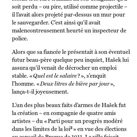
soit perdu – ou pire, utilisé comme projectile –
il l’avait alors projeté par-dessus un mur pour
le sauvegarder. C’est ainsi qu’il avait
malencontreusement heurté un inspecteur de
police.
Alors que sa fiancée le présentait à son éventuel
futur beau-père quelque peu inquiet, Hašek lui
assura qu’il venait de décrocher un emploi
stable. «
Quel est le salaire
? », s’enquit
l’homme. «
Deux litres de bière par jour
»,
lança-t-il joyeusement.
L’un des plus beaux faits d’armes de Hašek fut
la création – en compagnie de quatre amis
artistes – du « Parti pour un progrès modéré
2
dans les limites de la loi
» en vue des élections
au conseil de Prague de 1911. La ville faisait