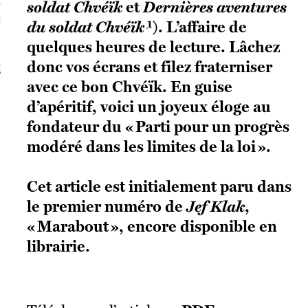
soldat Chvéïk
et
Dernières aventures
S VAGUES
1
du soldat Chvéïk
). L’affaire de
quelques heures de lecture. Lâchez
donc vos écrans et filez fraterniser
ie politique et critique de la technologie
avec ce bon Chvéïk. En guise
d’apéritif, voici un joyeux éloge au
fondateur du « Parti pour un progrès
modéré dans les limites de la loi ».
Cet article est initialement paru dans
le premier numéro de
Jef Klak
,
« Marabout », encore disponible en
librairie.