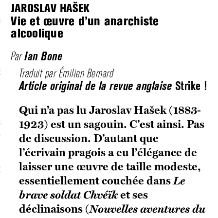
JAROSLAV HAŠEK
Vie et œuvre d’un anarchiste
écolonialismes
alcoolique
 DE BASE
Ian Bone
Par
Traduit par Émilien Bernard
laire et politique
Article original de la revue anglaise
Strike !
E CONTINU
Qui n’a pas lu Jaroslav Hašek (1883-
, guerres et prisons
1923) est un sagouin. C’est ainsi. Pas
RAGE
de discussion. D’autant que
l’écrivain pragois a eu l’élégance de
laisser une œuvre de taille modeste,
uttes LGBTQI
essentiellement couchée dans
Le
 AU SOLEIL
brave soldat Chvéïk
et ses
déclinaisons (
Nouvelles aventures du
 et luttes sociales