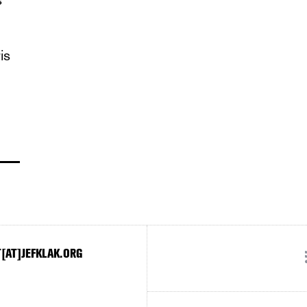
is
[AT]JEFKLAK.ORG