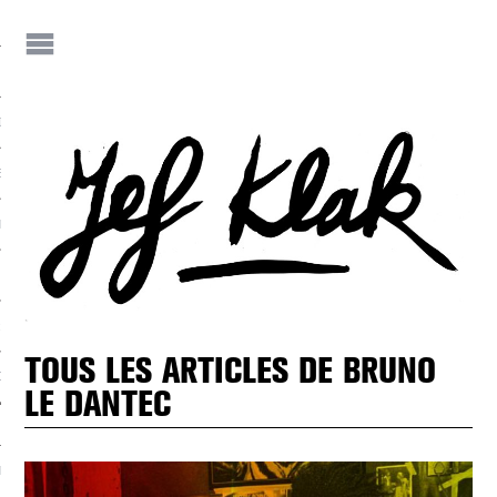
IF
JEF KLAK ?
E-S DE JEF
NEZ JEF KLAK !
 JEF KLAK
TOUS LES ARTICLES DE BRUNO
DER LA REVUE
LE DANTEC
NIALITÉS