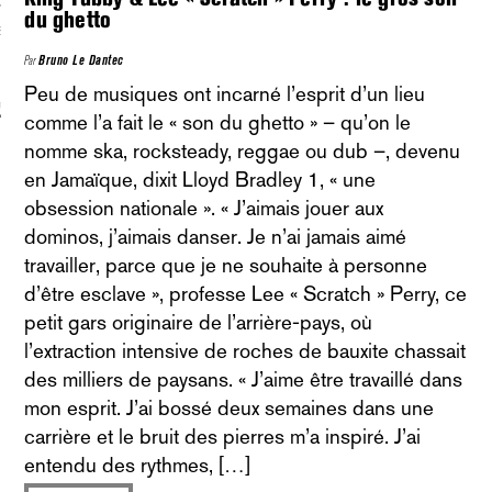
du ghetto
S VAGUES
Par
Bruno Le Dantec
Peu de musiques ont incarné l’esprit d’un lieu
ie politique et critique de la technologie
comme l’a fait le « son du ghetto » – qu’on le
nomme ska, rocksteady, reggae ou dub –, devenu
en Jamaïque, dixit Lloyd Bradley 1, « une
obsession nationale ». « J’aimais jouer aux
dominos, j’aimais danser. Je n’ai jamais aimé
travailler, parce que je ne souhaite à personne
d’être esclave », professe Lee « Scratch » Perry, ce
petit gars originaire de l’arrière-pays, où
l’extraction intensive de roches de bauxite chassait
des milliers de paysans. « J’aime être travaillé dans
mon esprit. J’ai bossé deux semaines dans une
carrière et le bruit des pierres m’a inspiré. J’ai
entendu des rythmes, […]