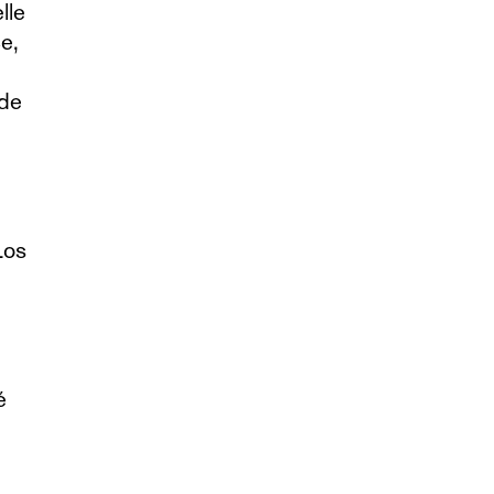
lle
e,
 de
Los
é