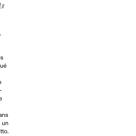
,
ns
qué
e
-
e
dans
i un
tto.