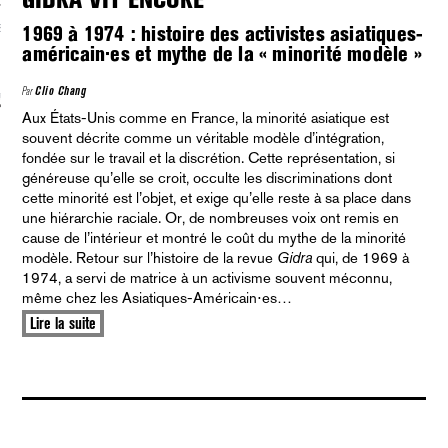
S VAGUES
1969 à 1974 : histoire des activistes asiatiques-
américain·es et mythe de la « minorité modèle »
Par
Clio Chang
ie politique et critique de la technologie
Aux États-Unis comme en France, la minorité asiatique est
souvent décrite comme un véritable modèle d’intégration,
fondée sur le travail et la discrétion. Cette représentation, si
généreuse qu’elle se croit, occulte les discriminations dont
cette minorité est l’objet, et exige qu’elle reste à sa place dans
une hiérarchie raciale. Or, de nombreuses voix ont remis en
cause de l’intérieur et montré le coût du mythe de la minorité
modèle. Retour sur l’histoire de la revue
Gidra
qui, de 1969 à
1974, a servi de matrice à un activisme souvent méconnu,
même chez les Asiatiques-Américain⋅es…
Lire la suite