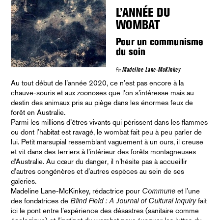
L’ANNÉE DU
WOMBAT
Pour un communisme
du soin
Par
Madeline Lane-McKinkey
Au tout début de l’année 2020, ce n’est pas encore à la
chauve-souris et aux zoonoses que l’on s’intéresse mais au
destin des animaux pris au piège dans les énormes feux de
forêt en Australie.
Parmi les millions d’êtres vivants qui périssent dans les flammes
ou dont l’habitat est ravagé, le wombat fait peu à peu parler de
lui. Petit marsupial ressemblant vaguement à un ours, il creuse
et vit dans des terriers à l’intérieur des forêts montagneuses
d’Australie. Au cœur du danger, il n’hésite pas à accueillir
d’autres congénères et d’autres espèces au sein de ses
galeries.
Madeline Lane-McKinkey, rédactrice pour
Commune
et l’une
des fondatrices de
Blind Field
: A Journal of Cultural Inquiry
fait
ici le pont entre l’expérience des désastres (sanitaire comme