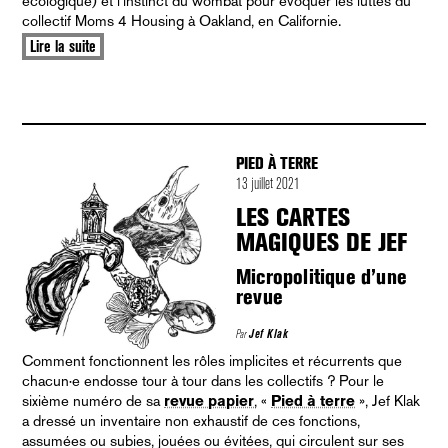
écologique) et l’instinct du wombat pour évoquer les luttes du
collectif Moms 4 Housing à Oakland, en Californie.
Lire la suite
PIED À TERRE
13 juillet 2021
LES CARTES
MAGIQUES DE JEF
Micropolitique d’une
revue
Par
Jef Klak
Comment fonctionnent les rôles implicites et récurrents que
chacun·e endosse tour à tour dans les collectifs ? Pour le
sixième numéro de sa
revue papier
, «
Pied à terre
», Jef Klak
a dressé un inventaire non exhaustif de ces fonctions,
assumées ou subies, jouées ou évitées, qui circulent sur ses