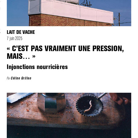
S VAGUES
ie politique et critique de la technologie
LAIT DE VACHE
7 juin 2025
« C’EST PAS VRAIMENT UNE PRESSION,
MAIS… »
Injonctions nourricières
Par
Céline Grillon