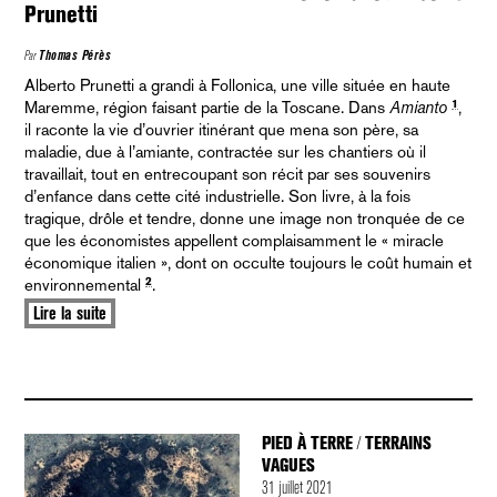
Prunetti
Par
Thomas Pérès
Alberto Prunetti a grandi à Follonica, une ville située en haute
1
Maremme, région faisant partie de la Toscane. Dans
Amianto
,
il raconte la vie d’ouvrier itinérant que mena son père, sa
maladie, due à l’amiante, contractée sur les chantiers où il
travaillait, tout en entrecoupant son récit par ses souvenirs
d’enfance dans cette cité industrielle. Son livre, à la fois
tragique, drôle et tendre, donne une image non tronquée de ce
que les économistes appellent complaisamment le « miracle
économique italien », dont on occulte toujours le coût humain et
2
environnemental
.
Lire la suite
PIED À TERRE
TERRAINS
/
VAGUES
31 juillet 2021