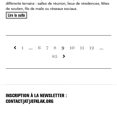
différents terrains : salles de réunion, lieux de résidences, fêtes
de soutien, fils de mails ou réseaux sociaux.
Lire la suite
1
...
6
7
8
9
10
11
12
...
85
INSCRIPTION À LA NEWSLETTER :
CONTACT[AT]JEFKLAK.ORG