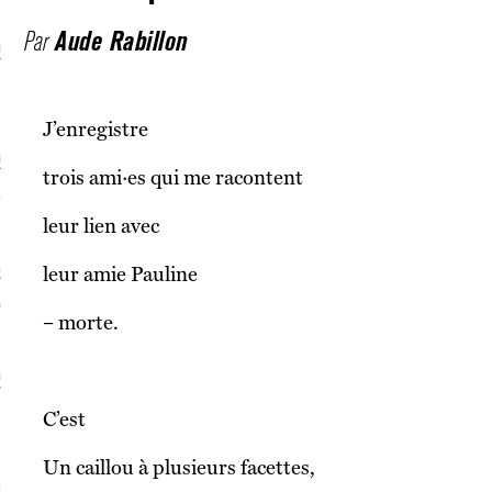
Aude Rabillon
Par
écolonialismes
 DE BASE
J’enregistre
laire et politique
trois ami·es qui me racontent
E CONTINU
leur lien avec
, guerres et prisons
leur amie Pauline
RAGE
– morte.
uttes LGBTQI
 AU SOLEIL
C’est
Un caillou à plusieurs facettes,
 et luttes sociales