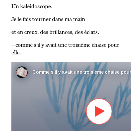
Un kaléidoscope.
S VAGUES
Je le fais tourner dans ma main
ie politique et critique de la technologie
et en creux, des brillances, des éclats.
– comme s’il y avait une troisième chaise pour
elle.
TION À LA NEWSLETTER :
T[AT]JEFKLAK.ORG