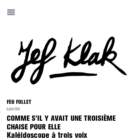
IF
JEF KLAK ?
E-S DE JEF
NEZ JEF KLAK !
 JEF KLAK
FEU FOLLET
DER LA REVUE
8 juillet 2024
COMME S’IL Y AVAIT UNE TROISIÈME
CHAISE POUR ELLE
NIALITÉS
Kaléidoscope à trois voix