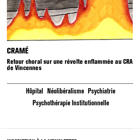
CRAMÉ
L
CI
Retour choral sur une révolte enflammée au CRA
de Vincennes
Co
su
Hôpital
Néolibéralisme
Psychiatrie
Psychothérapie Institutionnelle