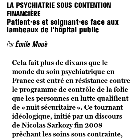
LA PSYCHIATRIE SOUS CONTENTION
FINANCIÈRE
écolonialismes
Patient⋅es et soignant⋅es face aux
 DE BASE
lambeaux de l’hôpital public
Émile Mouè
Par
laire et politique
E CONTINU
Cela fait plus de dix ans que le
monde du soin psychiatrique en
, guerres et prisons
France est entré en résistance contre
RAGE
le programme de contrôle de la folie
que les personnes en lutte qualifient
de « nuit sécuritaire ». Ce tournant
uttes LGBTQI
idéologique, initié par un discours
 AU SOLEIL
de Nicolas Sarkozy fin 2008
prêchant les soins sous contrainte,
 et luttes sociales