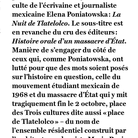
culte de l’écrivaine et journaliste
S VAGUES
mexicaine Elena Poniatowska :
La
Nuit de Tlatelolco
. Le sous-titre est
ie politique et critique de la technologie
en revanche du cru des éditeurs :
Histoire orale d’un massacre d’État
.
Manière de s’engager du côté de
ceux qui, comme Poniatowska, ont
lutté pour que des mots soient posés
sur l’histoire en question, celle du
mouvement étudiant mexicain de
1968 et du massacre d’État qui y mit
tragiquement fin le 2 octobre, place
des Trois cultures dite aussi « place
de Tlatelolco » – du nom de
l’ensemble résidentiel construit par