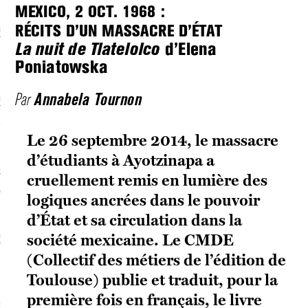
MEXICO, 2 OCT. 1968 :
RÉCITS D’UN MASSACRE D’ÉTAT
écolonialismes
d’Elena
La nuit de Tlatelolco
 DE BASE
Poniatowska
Annabela Tournon
Par
laire et politique
E CONTINU
Le 26 septembre 2014, le massacre
d’étudiants à Ayotzinapa a
, guerres et prisons
cruellement remis en lumière des
RAGE
logiques ancrées dans le pouvoir
d’État et sa circulation dans la
société mexicaine. Le CMDE
uttes LGBTQI
(Collectif des métiers de l’édition de
 AU SOLEIL
Toulouse) publie et traduit, pour la
première fois en français, le livre
 et luttes sociales