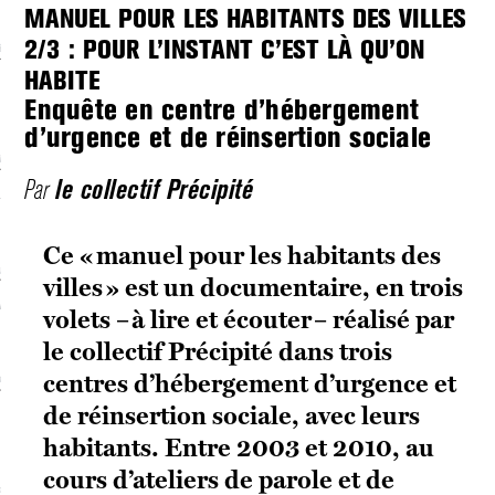
MANUEL POUR LES HABITANTS DES VILLES
2/3 : POUR L’INSTANT C’EST LÀ QU’ON
écolonialismes
HABITE
 DE BASE
Enquête en centre d’hébergement
d’urgence et de réinsertion sociale
laire et politique
le collectif Précipité
Par
E CONTINU
Ce « manuel pour les habitants des
, guerres et prisons
villes » est un documentaire, en trois
RAGE
volets – à lire et écouter – réalisé par
le collectif Précipité dans trois
centres d’hébergement d’urgence et
uttes LGBTQI
de réinsertion sociale, avec leurs
 AU SOLEIL
habitants. Entre 2003 et 2010, au
cours d’ateliers de parole et de
 et luttes sociales