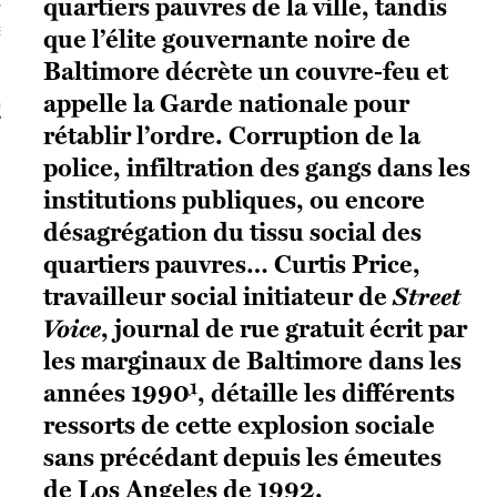
quartiers pauvres de la ville, tandis
S VAGUES
que l’élite gouvernante noire de
Baltimore décrète un couvre-feu et
appelle la Garde nationale pour
ie politique et critique de la technologie
rétablir l’ordre. Corruption de la
police, infiltration des gangs dans les
institutions publiques, ou encore
désagrégation du tissu social des
quartiers pauvres… Curtis Price,
travailleur social initiateur de
Street
Voice
, journal de rue gratuit écrit par
les marginaux de Baltimore dans les
1
années 1990
, détaille les différents
ressorts de cette explosion sociale
sans précédant depuis les émeutes
de Los Angeles de 1992.