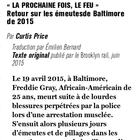
« LA PROCHAINE FOIS, LE FEU »
Retour sur les émeutesde Baltimore
écolonialismes
de 2015
 DE BASE
Curtis Price
Par
Traduction par Émilien Bernard
laire et politique
Texte original
publié par le
Brooklyn rail
, juin
E CONTINU
2015
, guerres et prisons
Le 19 avril 2015, à Baltimore,
Freddie Gray, Africain-Américain de
RAGE
25 ans, meurt suite à de lourdes
blessures perpétrées par la police
uttes LGBTQI
lors d’une arrestation musclée.
 AU SOLEIL
S’ensuit alors plusieurs jours
d’émeutes et de pillages dans les
 et luttes sociales