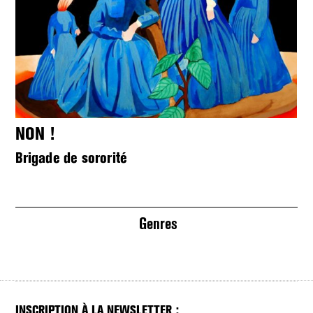
C
Re
NON !
te
Brigade de sororité
Genres
INSCRIPTION À LA NEWSLETTER :