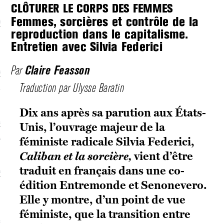
CLÔTURER LE CORPS DES FEMMES
Femmes, sorcières et contrôle de la
écolonialismes
reproduction dans le capitalisme.
 DE BASE
Entretien avec Silvia Federici
Claire Feasson
Par
laire et politique
Traduction par Ulysse Baratin
E CONTINU
Dix ans après sa parution aux États-
, guerres et prisons
Unis, l’ouvrage majeur de la
RAGE
féministe radicale Silvia Federici,
Caliban et la sorcière,
vient d’être
traduit en français dans une co-
uttes LGBTQI
édition Entremonde et Senonevero.
 AU SOLEIL
Elle y montre, d’un point de vue
féministe, que la transition entre
 et luttes sociales