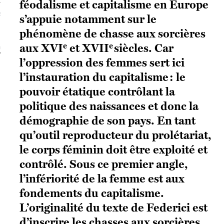
féodalisme et capitalisme en Europe
S VAGUES
s’appuie notamment sur le
phénomène de chasse aux sorcières
e
e
aux XVI
et XVII
siècles. Car
ie politique et critique de la technologie
l’oppression des femmes sert ici
l’instauration du capitalisme : le
pouvoir étatique contrôlant la
politique des naissances et donc la
démographie de son pays. En tant
qu’outil reproducteur du prolétariat,
le corps féminin doit être exploité et
contrôlé. Sous ce premier angle,
l’infériorité de la femme est aux
fondements du capitalisme.
L’originalité du texte de Federici est
d’inscrire les chasses aux sorcières