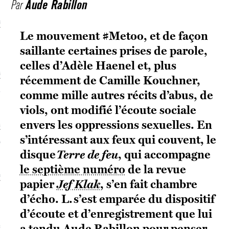
Aude Rabillon
Par
écolonialismes
Le mouvement #Metoo, et de façon
 DE BASE
saillante certaines prises de parole,
celles d’Adèle Haenel et, plus
laire et politique
récemment de Camille Kouchner,
E CONTINU
comme mille autres récits d’abus, de
viols, ont modifié l’écoute sociale
envers les oppressions sexuelles. En
, guerres et prisons
s’intéressant aux feux qui couvent, le
RAGE
disque
Terre de feu
, qui accompagne
le septième numéro
de la revue
uttes LGBTQI
papier
Jef Klak
, s’en fait chambre
 AU SOLEIL
d’écho. L. s’est emparée du dispositif
d’écoute et d’enregistrement que lui
a tendu Aude Rabillon pour penser,
 et luttes sociales