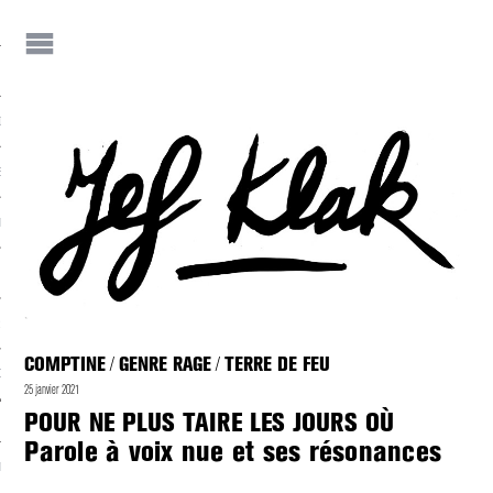
IF
JEF KLAK ?
E-S DE JEF
NEZ JEF KLAK !
 JEF KLAK
COMPTINE
GENRE RAGE
TERRE DE FEU
/
/
DER LA REVUE
25 janvier 2021
POUR NE PLUS TAIRE LES JOURS OÙ
Parole à voix nue et ses résonances
NIALITÉS