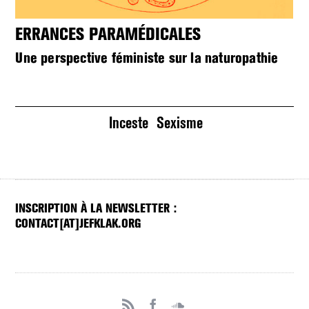
ERRANCES PARAMÉDICALES
« 
D
Une perspective féministe sur la naturopathie
C
Pe
En
Inceste
Sexisme
INSCRIPTION À LA NEWSLETTER :
CONTACT[AT]JEFKLAK.ORG