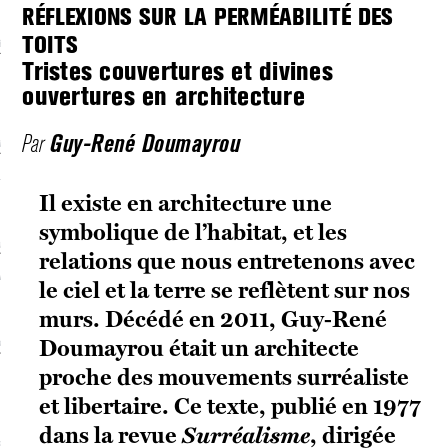
RÉFLEXIONS SUR LA PERMÉABILITÉ DES
TOITS
écolonialismes
Tristes couvertures et divines
 DE BASE
ouvertures en architecture
Guy-René Doumayrou
Par
laire et politique
E CONTINU
Il existe en architecture une
symbolique de l’habitat, et les
, guerres et prisons
relations que nous entretenons avec
RAGE
le ciel et la terre se reflètent sur nos
murs. Décédé en 2011, Guy-René
Doumayrou était un architecte
uttes LGBTQI
proche des mouvements surréaliste
 AU SOLEIL
et libertaire. Ce texte, publié en 1977
dans la revue
Surréalisme
, dirigée
 et luttes sociales