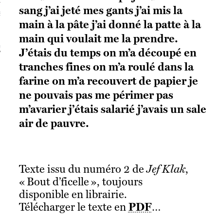
sang j’ai jeté mes gants j’ai mis la
S VAGUES
main à la pâte j’ai donné la patte à la
main qui voulait me la prendre.
ie politique et critique de la technologie
J’étais du temps on m’a découpé en
tranches fines on m’a roulé dans la
farine on m’a recouvert de papier je
ne pouvais pas me périmer pas
m’avarier j’étais salarié j’avais un sale
air de pauvre.
Texte issu du numéro 2 de
Jef Klak
,
« Bout d’ficelle », toujours
disponible en librairie.
Télécharger le texte en
PDF
…