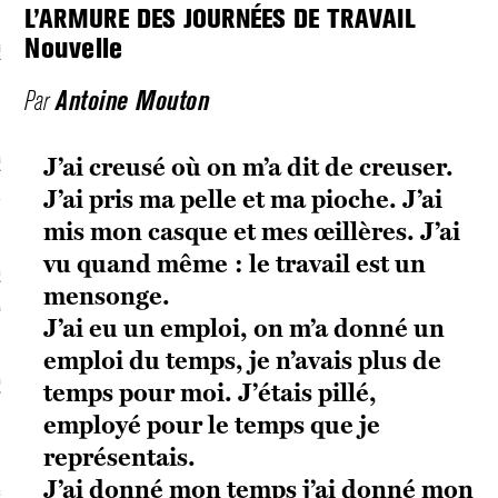
L’ARMURE DES JOURNÉES DE TRAVAIL
Nouvelle
écolonialismes
 DE BASE
Antoine Mouton
Par
J’ai creusé où on m’a dit de creuser.
laire et politique
J’ai pris ma pelle et ma pioche. J’ai
E CONTINU
mis mon casque et mes œillères. J’ai
vu quand même : le travail est un
, guerres et prisons
mensonge.
RAGE
J’ai eu un emploi, on m’a donné un
emploi du temps, je n’avais plus de
uttes LGBTQI
temps pour moi. J’étais pillé,
employé pour le temps que je
 AU SOLEIL
représentais.
J’ai donné mon temps j’ai donné mon
 et luttes sociales