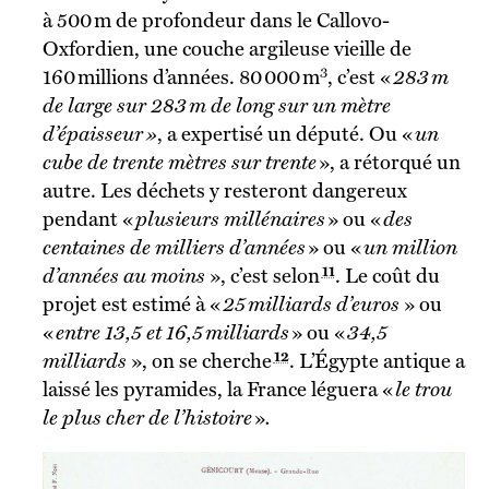
à 500 m de profondeur dans le Callovo-
Oxfordien, une couche argileuse vieille de
3
160 millions d’années. 80 000 m
, c’est «
283 m
de large sur 283 m de long sur un mètre
d’épaisseur »
, a expertisé un député. Ou «
un
cube de trente mètres sur trente
», a rétorqué un
autre. Les déchets y resteront dangereux
pendant «
plusieurs millénaires
» ou «
des
centaines de milliers d’années
» ou «
un million
11
d’années au moins
», c’est selon
. Le coût du
projet est estimé à «
25 milliards d’euros
» ou
«
entre 13,5 et 16,5 milliards
» ou «
34,5
12
milliards
», on se cherche
. L’Égypte antique a
laissé les pyramides, la France léguera «
le trou
le plus cher de l’histoire
»
.