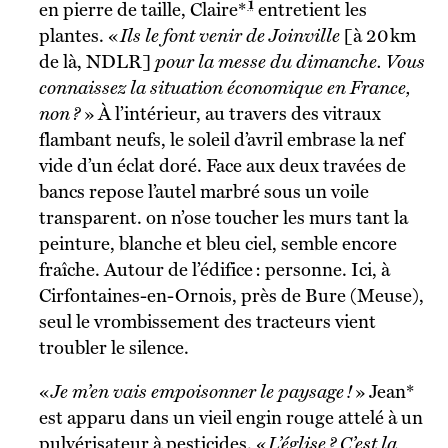
1
en pierre de taille, Claire*
entretient les
plantes.
«
Ils le font venir de Joinville
[à 20 km
de là, NDLR]
pour la messe du dimanche. Vous
connaissez la situation économique en France,
non ?
»
À l’intérieur, au travers des vitraux
flambant neufs, le soleil d’avril embrase la nef
vide d’un éclat doré. Face aux deux travées de
bancs repose l’autel marbré sous un voile
transparent.
on n’ose toucher les murs tant la
peinture, blanche et bleu ciel, semble encore
fraîche. Autour de l’édifice : personne. Ici, à
Cirfontaines-en-Ornois, près de Bure (Meuse),
seul le vrombissement des tracteurs vient
troubler le silence.
«
Je m’en vais empoisonner le paysage !
»
Jean*
est apparu dans un vieil engin rouge attelé à un
pulvérisateur à pesticides. «
L’église ? C’est la