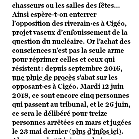
chasseurs ou les salles des fêtes…
S VAGUES
Ainsi espère-t-on enterrer
l’opposition des riverain·es à Cigéo,
ie politique et critique de la technologie
projet vaseux d’enfouissement de la
question du nucléaire. Or l’achat des
consciences n’est pas la seule arme
pour réprimer celles et ceux qui
résistent : depuis septembre 2016,
une pluie de procès
s’abat sur les
opposant·es à Cigéo. Mardi 12 juin
2018, ce sont encore cinq personnes
qui passent au tribunal, et le 26 juin,
ce sera le délibéré pour treize
personnes arrêtées en mars et jugées
le 23 mai dernier (
plus d’infos ici)
.