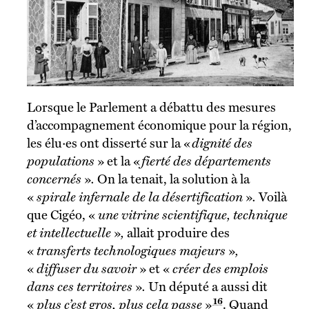
Lorsque le Parlement a débattu des mesures
d’accompagnement économique pour la région,
les élu·es ont disserté sur la «
dignité des
populations
»
et
la «
fierté des départements
concernés
»
.
On la tenait, la solution à la
«
spirale infernale de la désertification
»
.
Voilà
que Cigéo, «
une vitrine scientifique, technique
et intellectuelle
»
,
allait produire des
«
transferts technologiques majeurs
»
,
«
diffuser du savoir
»
et «
créer des emplois
dans ces territoires
»
.
Un député a aussi dit
16
«
plus c’est gros, plus cela passe
»
. Quand