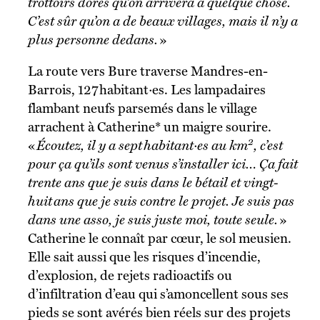
trottoirs dorés qu’on arrivera à quelque chose.
C’est sûr qu’on a de beaux villages, mais il n’y a
plus personne dedans.
»
La route vers Bure traverse Mandres-en-
Barrois, 127 habitant·es. Les lampadaires
flambant neufs parsemés dans le village
arrachent à Catherine* un maigre sourire.
2
«
Écoutez, il y a sept habitant·es au km
, c’est
pour ça qu’ils sont venus s’installer ici… Ça fait
trente ans que je suis dans le bétail et vingt-
huit ans que je suis contre le projet. Je suis pas
dans une asso, je suis juste moi, toute seule.
»
Catherine le connaît par cœur, le sol meusien.
Elle sait aussi que les risques d’incendie,
d’explosion, de rejets radioactifs ou
d’infiltration d’eau qui s’amoncellent sous ses
pieds se sont avérés bien réels sur des projets