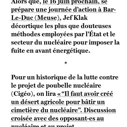
Alors que,
le 16 juin prochain, se
prépare une journée d’action à Bar-
Le-Duc (Meuse)
, Jef Klak
décortique les plus que douteuses
méthodes employées par l’État et le
secteur du nucléaire pour imposer la
fuite en avant énergétique.
*
Pour un historique de la lutte contre
le projet de poubelle nucléaire
(Cigéo), on lira
« “Il faut avoir créé
un désert agricole pour bâtir un
cimetière du nucléaire”. Discussion
croisée avec des opposant·es au
nucléaire et au projet