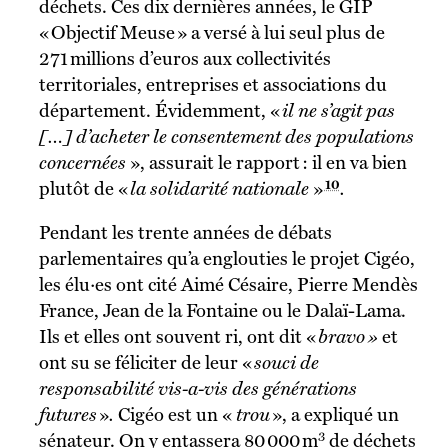
déchets. Ces dix dernières années, le GIP
« Objectif Meuse » a versé à lui seul plus de
271 millions d’euros aux collectivités
territoriales, entreprises et associations du
département. Évidemment, «
il ne s’agit pas
[…] d’acheter le consentement des populations
concernées
», assurait le rapport : il en va bien
10
plutôt de «
la solidarité nationale
»
.
Pendant les trente années de débats
parlementaires qu’a englouties le projet Cigéo,
les élu·es ont cité Aimé Césaire, Pierre Mendès
France, Jean de la Fontaine ou le Dalaï-Lama.
Ils et elles ont souvent ri, ont dit «
bravo »
et
ont su se féliciter de leur «
souci de
responsabilité vis-a-vis des générations
futures
»
.
Cigéo est un «
trou
», a expliqué un
3
sénateur. On y entassera 80 000 m
de déchets