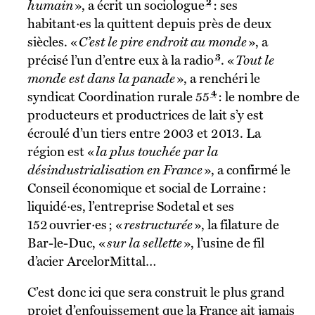
2
humain
», a écrit un sociologue
: ses
habitant·es la quittent depuis près de deux
siècles. «
C’est le pire endroit au monde
»,
a
3
précisé l’un d’entre eux à la radio
. «
Tout le
monde est dans la panade
», a renchéri le
4
syndicat Coordination rurale 55
: le nombre de
producteurs et productrices de lait s’y est
écroulé d’un tiers entre 2003 et 2013. La
région est «
la plus touchée par la
désindustrialisation en France
», a confirmé le
Conseil économique et social de Lorraine :
liquidé·es, l’entreprise Sodetal et ses
152 ouvrier·es ; «
restructurée
», la filature de
Bar-le-Duc, «
sur la sellette
», l’usine de fil
d’acier ArcelorMittal…
C’est donc ici que sera construit le plus grand
projet d’enfouissement que la France ait jamais