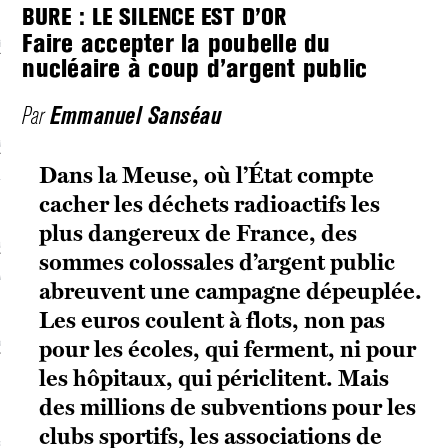
BURE : LE SILENCE EST D’OR
Faire accepter la poubelle du
écolonialismes
nucléaire à coup d’argent public
 DE BASE
Emmanuel Sanséau
Par
laire et politique
Dans la Meuse, où l’État compte
E CONTINU
cacher les déchets radioactifs les
plus dangereux de France, des
, guerres et prisons
sommes colossales d’argent public
RAGE
abreuvent une campagne dépeuplée.
Les euros coulent à flots, non pas
pour les écoles, qui ferment, ni pour
uttes LGBTQI
les hôpitaux, qui périclitent. Mais
 AU SOLEIL
des millions de subventions pour les
clubs sportifs, les associations de
 et luttes sociales