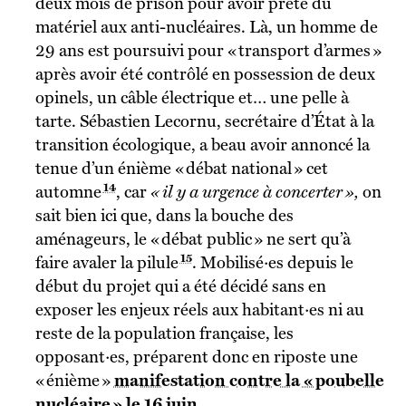
deux mois de prison pour avoir prêté du
matériel aux anti-nucléaires. Là, un homme de
29 ans est poursuivi pour « transport d’armes »
après avoir été contrôlé en possession de deux
opinels, un câble électrique et… une pelle à
tarte. Sébastien Lecornu, secrétaire d’État à la
transition écologique, a beau avoir annoncé la
tenue d’un énième « débat national » cet
14
automne
, car
« il y a urgence à concerter »,
on
sait bien ici que, dans la bouche des
aménageurs, le « débat public » ne sert qu’à
15
faire avaler la pilule
.
Mobilisé·es depuis le
début du projet qui a été décidé sans en
exposer les enjeux réels aux habitant·es ni au
reste de la population française, les
opposant·es, préparent donc en riposte une
« énième »
manifestation contre la « poubelle
nucléaire » le 16 juin
.