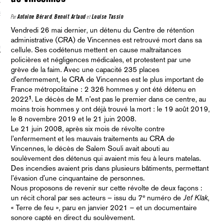
S VAGUES
Par
Antoine Bérard
,
Benoit Artaud
et
Louise Tassin
Vendredi 26 mai dernier, un détenu du Centre de rétention
administrative (CRA) de Vincennes est retrouvé mort dans sa
ie politique et critique de la technologie
cellule. Ses codétenus mettent en cause maltraitances
policières et négligences médicales, et protestent par une
grève de la faim. Avec une capacité 235 places
d’enfermement, le CRA de Vincennes est le plus important de
France métropolitaine : 2 326 hommes y ont été détenu en
1
2022
. Le décès de M. n’est pas le premier dans ce centre, au
moins trois hommes y ont déjà trouvé la mort : le 19 août 2019,
le 8 novembre 2019 et le 21 juin 2008.
Le 21 juin 2008, après six mois de révolte contre
l’enfermement et les mauvais traitements au CRA de
Vincennes, le décès de Salem Souli avait abouti au
soulèvement des détenus qui avaient mis feu à leurs matelas.
Des incendies avaient pris dans plusieurs bâtiments, permettant
l’évasion d’une cinquantaine de personnes.
Nous proposons de revenir sur cette révolte de deux façons :
e
un récit choral par ses acteurs – issu du 7
numéro de
Jef Klak
,
« Terre de feu », paru en janvier 2021 – et un documentaire
sonore capté en direct du soulèvement.