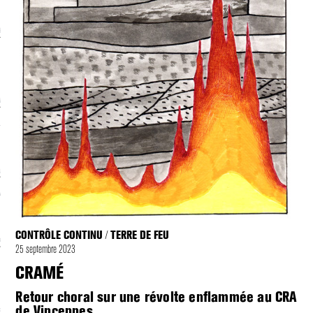
écolonialismes
 DE BASE
laire et politique
E CONTINU
, guerres et prisons
RAGE
CONTRÔLE CONTINU
TERRE DE FEU
/
uttes LGBTQI
25 septembre 2023
 AU SOLEIL
CRAMÉ
Retour choral sur une révolte enflammée au CRA
de Vincennes
 et luttes sociales