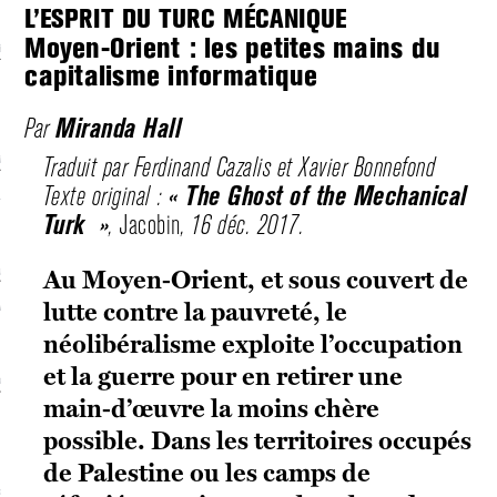
L’ESPRIT DU TURC MÉCANIQUE
Moyen-Orient : les petites mains du
écolonialismes
capitalisme informatique
 DE BASE
Miranda Hall
Par
Traduit par Ferdinand Cazalis et Xavier Bonnefond
laire et politique
« The Ghost of the Mechanical
Texte original :
E CONTINU
Turk
»
,
Jacobin
, 16 déc. 2017.
, guerres et prisons
Au Moyen-Orient, et sous couvert de
lutte contre la pauvreté, le
RAGE
néolibéralisme exploite l’occupation
et la guerre pour en retirer une
uttes LGBTQI
main-d’œuvre la moins chère
 AU SOLEIL
possible. Dans les territoires occupés
de Palestine ou les camps de
 et luttes sociales