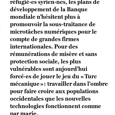
réfugié·es syrien·nes, les plans de
S VAGUES
développement de la Banque
mondiale n’hésitent plus à
promouvoir la sous-traitance de
ie politique et critique de la technologie
microtâches numériques pour le
compte de grandes firmes
internationales. Pour des
rémunérations de misère et sans
protection sociale, les plus
vulnérables sont aujourd’hui
forcé·es de jouer le jeu du « Turc
mécanique » : travailler dans l’ombre
pour faire croire aux populations
occidentales que les nouvelles
technologies fonctionnent comme
par magie.