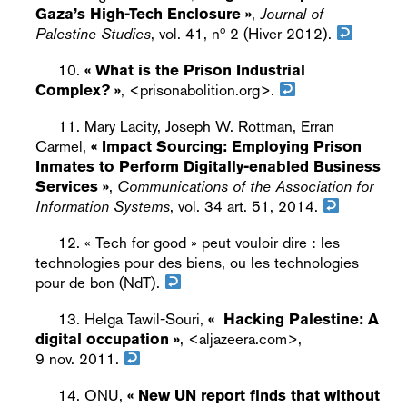
Gaza’s High-Tech Enclosure »
,
Journal of
o
Palestine Studies
, vol. 41, n
2 (Hiver 2012).
« What is the Prison Industrial
Complex? »
, <prisonabolition.org>.
Mary Lacity, Joseph W. Rottman, Erran
Carmel,
« Impact Sourcing: Employing Prison
Inmates to Perform Digitally-enabled Business
Services »
,
Communications of the Association for
Information Systems
, vol. 34 art. 51, 2014.
« Tech for good » peut vouloir dire : les
technologies pour des biens, ou les technologies
pour de bon (NdT).
Helga Tawil-Souri,
«
Hacking Palestine: A
digital occupation »
, <aljazeera.com>,
9 nov. 2011.
ONU,
« New UN report finds that without