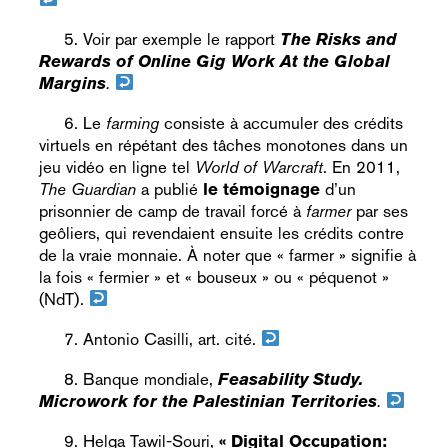
Voir par exemple le rapport
The Risks and
Rewards of Online Gig Work At the Global
Margins
.
Le
farming
consiste à accumuler des crédits
virtuels en répétant des tâches monotones dans un
jeu vidéo en ligne tel
World of Warcraft
. En 2011,
The Guardian
a publié
le témoignage
d’un
prisonnier de camp de travail forcé à
farmer
par ses
geôliers, qui revendaient ensuite les crédits contre
de la vraie monnaie. À noter que « farmer » signifie à
la fois « fermier » et « bouseux » ou « péquenot »
(NdT).
Antonio Casilli, art. cité.
Banque mondiale,
Feasability Study.
Microwork for the Palestinian Territories
.
Helga Tawil-Souri,
« Digital Occupation: