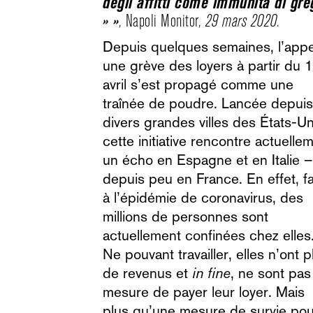
degli affitti come immunità di gr
» »
,
Napoli Monitor
, 29 mars 2020.
Depuis quelques semaines, l’appel à
une grève des loyers à partir du 1
avril s’est propagé comme une
traînée de poudre. Lancée depuis
divers grandes villes des États-Un
cette initiative rencontre actuelle
un écho en Espagne et en Italie –
depuis peu en France. En effet, f
à l’épidémie de coronavirus, des
millions de personnes sont
actuellement confinées chez elles
Ne pouvant travailler, elles n’ont p
de revenus et
in fine
, ne sont pas
mesure de payer leur loyer. Mais
plus qu’une mesure de survie pou