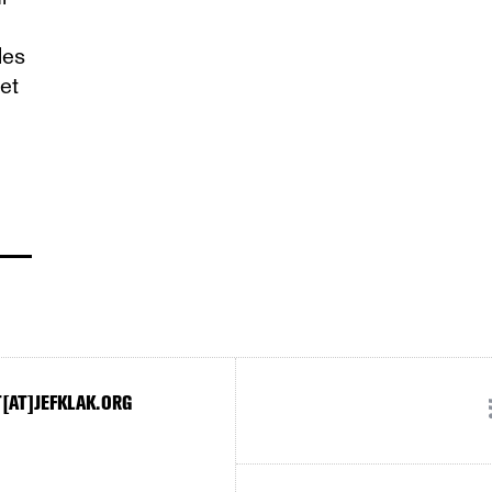
les
et
[AT]JEFKLAK.ORG