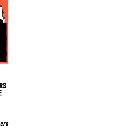
RS
E
pero