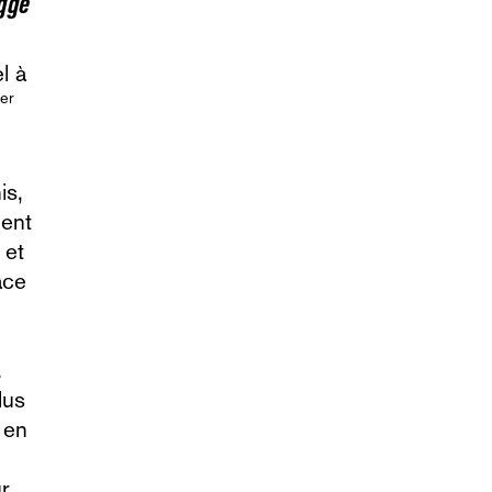
egge
er
is,
ment
 et
ace
.
lus
 en
r