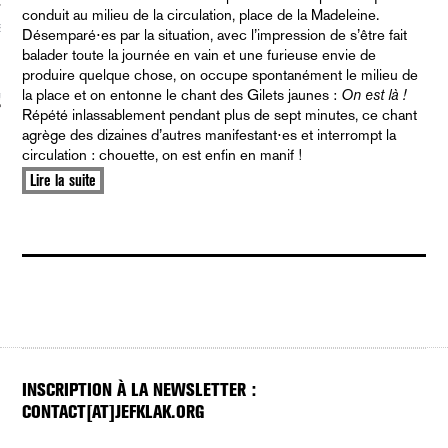
conduit au milieu de la circulation, place de la Madeleine.
S VAGUES
Désemparé⋅es par la situation, avec l’impression de s’être fait
balader toute la journée en vain et une furieuse envie de
produire quelque chose, on occupe spontanément le milieu de
la place et on entonne le chant des Gilets jaunes :
On est là !
ie politique et critique de la technologie
Répété inlassablement pendant plus de sept minutes, ce chant
agrège des dizaines d’autres manifestant⋅es et interrompt la
circulation : chouette, on est enfin en manif !
Lire la suite
INSCRIPTION À LA NEWSLETTER :
CONTACT[AT]JEFKLAK.ORG