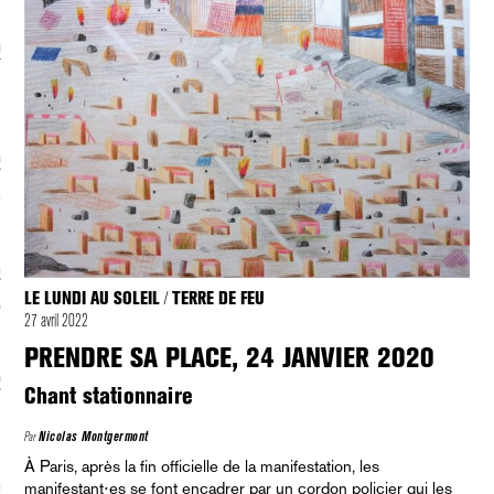
écolonialismes
 DE BASE
laire et politique
E CONTINU
, guerres et prisons
LE LUNDI AU SOLEIL
TERRE DE FEU
/
RAGE
27 avril 2022
PRENDRE SA PLACE, 24 JANVIER 2020
uttes LGBTQI
Chant stationnaire
 AU SOLEIL
Par
Nicolas Montgermont
À Paris, après la fin officielle de la manifestation, les
manifestant⋅es se font encadrer par un cordon policier qui les
 et luttes sociales