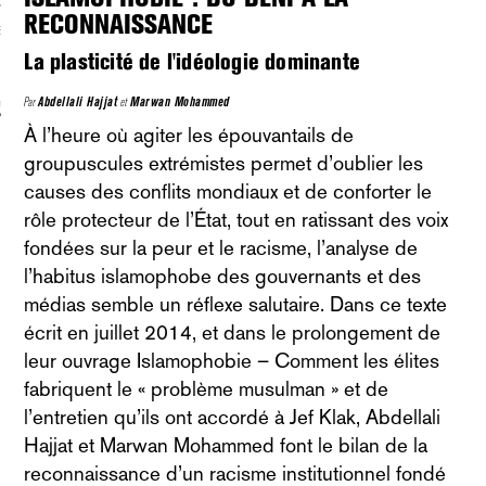
RECONNAISSANCE
S VAGUES
La plasticité de l'idéologie dominante
Par
Abdellali Hajjat
et
Marwan Mohammed
ie politique et critique de la technologie
À l’heure où agiter les épouvantails de
groupuscules extrémistes permet d’oublier les
causes des conflits mondiaux et de conforter le
rôle protecteur de l’État, tout en ratissant des voix
fondées sur la peur et le racisme, l’analyse de
l’habitus islamophobe des gouvernants et des
médias semble un réflexe salutaire. Dans ce texte
écrit en juillet 2014, et dans le prolongement de
leur ouvrage Islamophobie – Comment les élites
fabriquent le « problème musulman » et de
l’entretien qu’ils ont accordé à Jef Klak, Abdellali
Hajjat et Marwan Mohammed font le bilan de la
reconnaissance d’un racisme institutionnel fondé