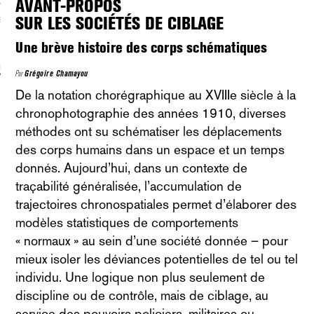
AVANT-PROPOS
SUR LES SOCIÉTÉS DE CIBLAGE
S VAGUES
Une brève histoire des corps schématiques
ie politique et critique de la technologie
Par
Grégoire Chamayou
De la notation chorégraphique au XVIIIe siècle à la
chronophotographie des années 1910, diverses
méthodes ont su schématiser les déplacements
des corps humains dans un espace et un temps
donnés. Aujourd’hui, dans un contexte de
traçabilité généralisée, l’accumulation de
trajectoires chronospatiales permet d’élaborer des
modèles statistiques de comportements
« normaux » au sein d’une société donnée – pour
mieux isoler les déviances potentielles de tel ou tel
individu. Une logique non plus seulement de
discipline ou de contrôle, mais de ciblage, au
service des pouvoirs policiers, militaires ou