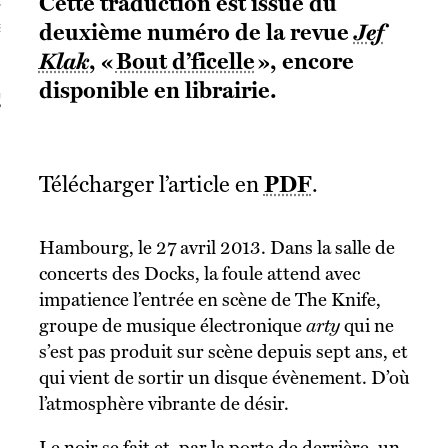
Cette traduction est issue du
deuxième numéro de la revue
Jef
S VAGUES
Klak
, «
Bout d’ficelle
», encore
disponible en librairie.
ie politique et critique de la technologie
Télécharger l’article en
PDF
.
Hambourg, le 27 avril 2013. Dans la salle de
concerts des Docks, la foule attend avec
impatience l’entrée en scène de The Knife,
groupe de musique électronique
arty
qui ne
s’est pas produit sur scène depuis sept ans, et
qui vient de sortir un disque évènement. D’où
l’atmosphère vibrante de désir.
Le noir se fait et, par la porte de derrière, un