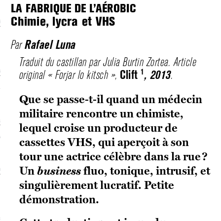
LA FABRIQUE DE L’AÉROBIC
Chimie, lycra et VHS
écolonialismes
 DE BASE
Rafael Luna
Par
Traduit du castillan par Julia Burtin Zortea. Article
1
Clift
, 2013
original « Forjar lo kitsch »,
.
laire et politique
E CONTINU
Que se passe-t-il quand un médecin
militaire rencontre un chimiste,
, guerres et prisons
lequel croise un producteur de
RAGE
cassettes VHS, qui aperçoit à son
tour une actrice célèbre dans la rue ?
Un
business
fluo, tonique, intrusif, et
uttes LGBTQI
singulièrement lucratif. Petite
 AU SOLEIL
démonstration.
 et luttes sociales