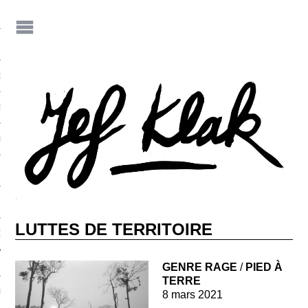
IF
JEF KLAK ?
E-S DE JEF
NEZ JEF KLAK !
 JEF KLAK
LUTTES DE TERRITOIRE
DER LA REVUE
GENRE RAGE
/
PIED À
TERRE
NIALITÉS
8 mars 2021