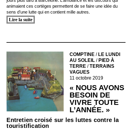
jours plus tard à Barcelone. L’ambiance et les discours qui
animaient ces cortèges permettent de se faire une idée du
sens d’une lutte qui en contient mille autres.
Lire la suite
COMPTINE
/
LE LUNDI
AU SOLEIL
/
PIED À
TERRE
/
TERRAINS
VAGUES
11 octobre 2019
« NOUS AVONS
BESOIN DE
VIVRE TOUTE
L’ANNÉE. »
Entretien croisé sur les luttes contre la
touristification