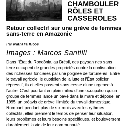
CHAMBOULER
RÔLES ET
colonialismes
CASSEROLES
 DE BASE
Retour collectif sur une grève de femmes
sans-terre en Amazonie
aire et politique
Par
Nathalia Kloos
E CONTINU
Images : Marcos Santilli
Dans l’État du Rondônia, au Brésil, des paysan·nes sans
terre occupent de grandes propriétés contre la confiscation
, guerres et prisons
des richesses foncières par une poignée de fortuné·es. Entre
le travail agricole, le quotidien de la lutte et l’État policier
RAGE
répressif, ils et elles passent sans cesse d’une urgence à
l’autre. C’est pourtant en plein milieu d’une occupation qu’un
groupe de femmes lance un pavé dans la mare et dépose, en
ttes LGBTQI
1995, un préavis de grève illimitée du travail domestique.
Rompant pendant plus de six mois avec les rythmes
 AU SOLEIL
collectifs, elles prennent le temps de penser leur situation,
leurs problèmes et leurs besoins spécifiques, et bouleversent
durablement la vie de leur communauté.
 et luttes sociales