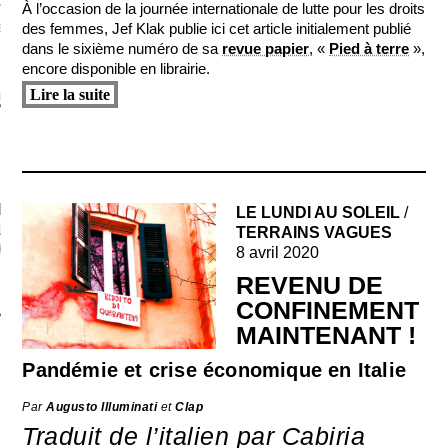
À l’occasion de la journée internationale de lutte pour les droits
des femmes, Jef Klak publie ici cet article initialement publié
S VAGUES
dans le sixième numéro de sa
revue papier
, «
Pied à terre
»,
encore disponible en librairie.
Lire la suite
ie politique et critique de la technologie
IPTION À LA
LE LUNDI AU SOLEIL
/
ETTER :
TERRAINS VAGUES
CT[AT]JEFKLAK.ORG
8 avril 2020
REVENU DE
CONFINEMENT
MAINTENANT !
Pandémie et crise économique en Italie
Par
Augusto Illuminati
et
Clap
Traduit de l’italien par Cabiria