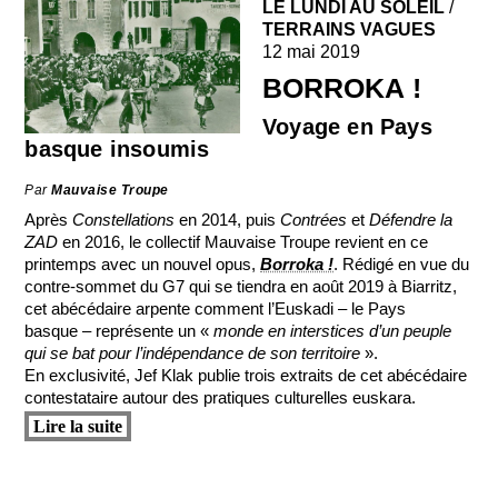
LE LUNDI AU SOLEIL
/
TERRAINS VAGUES
12 mai 2019
BORROKA !
Voyage en Pays
basque insoumis
Par
Mauvaise Troupe
Après
Constellations
en 2014, puis
Contrées
et
Défendre la
ZAD
en 2016, le collectif Mauvaise Troupe revient en ce
printemps avec un nouvel opus,
Borroka !
. Rédigé en vue du
contre-sommet du G7 qui se tiendra en août 2019 à Biarritz,
cet abécédaire arpente comment l’Euskadi – le Pays
basque – représente un «
monde en interstices d’un peuple
qui se bat pour l’indépendance de son territoire
».
En exclusivité, Jef Klak publie trois extraits de cet abécédaire
contestataire autour des pratiques culturelles euskara.
Lire la suite